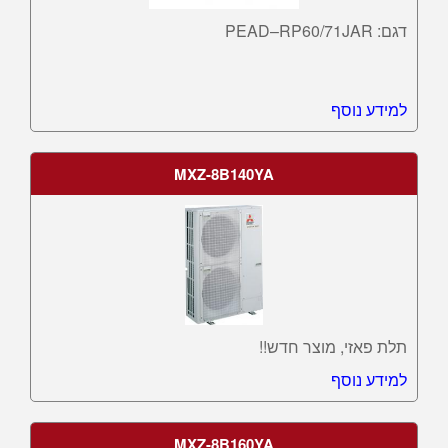
דגם: PEAD–RP60/71JAR
למידע נוסף
MXZ-8B140YA
תלת פאזי, מוצר חדש!!
למידע נוסף
MXZ-8B160YA