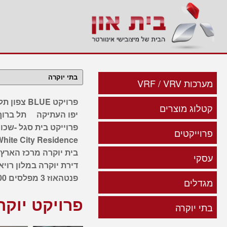
מערכות VRF / VRV
פרויקט BLUE צפון תל אביב
קטלוג מוצרים
יפו העתיקה
תל ברוך
פרוייקט בית סגל -שכו
פרוייקטים
White City Residence
בית יוקרה מרכז הארץ 2
עסקי
דירת יוקרה במלון רויא
פנטהאוז 3 מפלסים 200 מטר
מגדלים
פרויקט יוקר
בתי יוקרה